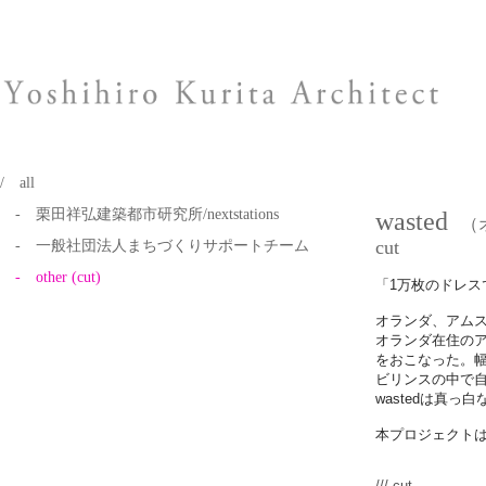
/ all
- 栗田祥弘建築都市研究所/nextstations
wasted
（
cut
- 一般社団法人まちづくりサポートチーム
- other (cut)
「1万枚のドレス
オランダ、アム
オランダ在住の
をおこなった。幅
ビリンスの中で
wastedは真っ
本プロジェクト
/// cut