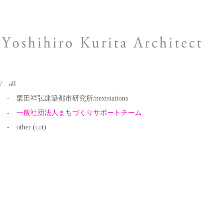
/ all
- 栗田祥弘建築都市研究所/nextstations
- 一般社団法人まちづくりサポートチーム
- other (cut)