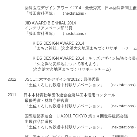
歯科医院デザインアワード2014：最優秀賞 日本歯科新聞主催
「藤田歯科医院」 （nextstatins）
JID AWARD BIENNIAL 2014
インテリアスペース部門賞
「藤田歯科医院」 （nextstatins）
KIDS DESIGN AWARD 2014
「まちと神社」(久之浜大久地区まちづくりサポートチーム
KIDS DESIGN AWARD 2014：キッズデザイン協議会会長
「久之浜防災緑地について考えよう」
(久之浜大久地区まちづくりサポートチーム)
2012
JSCE土木学会デザイン賞2012：最優秀賞
「土佐くろしお鉄道中村駅リノベーション」 （nextstations
2011 日本木材青壮年団体連合会第14回木活用コンクール
最優秀賞・林野庁長官賞
「土佐くろしお鉄道中村駅リノベーション」 （nextstations
国際建築家連合 UIA2011 TOKYO 第２４回世界建築会議
出展作品に選抜
「土佐くろしお鉄道中村駅リノベーション」 （nextstations