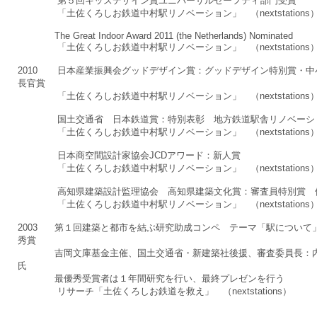
第５回キッズデザイン賞ユニバーサルセーフティ部門受賞
「土佐くろしお鉄道中村駅リノベーション」 （nextstations
The Great Indoor Award 2011 (the Netherlands) Nominated
「土佐くろしお鉄道中村駅リノベーション」 （nextstations
2010 日本産業振興会グッドデザイン賞：グッドデザイン特別賞・中
長官賞
「土佐くろしお鉄道中村駅リノベーション」 （nextstations
国土交通省 日本鉄道賞：特別表彰 地方鉄道駅舎リノベーシ
「土佐くろしお鉄道中村駅リノベーション」 （nextstations
日本商空間設計家協会JCDアワード：新人賞
「土佐くろしお鉄道中村駅リノベーション」 （nextstations
高知県建築設計監理協会 高知県建築文化賞：審査員特別賞 
「土佐くろしお鉄道中村駅リノベーション」 （nextstations
2003 第１回建築と都市を結ぶ研究助成コンペ テーマ「駅について
秀賞
吉岡文庫基金主催、国土交通省・新建築社後援、審査委員長：
氏
最優秀受賞者は１年間研究を行い、最終プレゼンを行う
リサーチ「土佐くろしお鉄道を救え」 （nextstations）