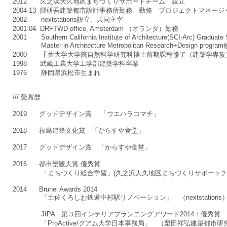
2012 久之浜大久地区まちづくりサポートチーム 設立
2004-13 隈研吾建築都市設計事務所勤務 勤務 プロジェクトマネージ
2002- nextstations設立、共同主宰
2001-04 DRFTWD office, Amsterdam （オランダ）勤務
2001 Southern California Institute of Architecture(SCI-Arc) Graduate
Master in Architecture Metropolitan Research+Design progr
2000 千葉大学大学院自然科学研究科博士前期課程修了（建築学専攻
1998 武蔵工業大学工学部建築学科卒業
1976 静岡県浜松市生まれ
/// 受賞歴
2019 グッドデザイン賞 「ウエハラコマチ」
2018 福島建築文化賞 「からすや食堂」
2017 グッドデザイン賞 「からすや食堂」
2016 都市景観大賞 優秀賞
「まちづくり総合学習」(久之浜大久地区まちづくりサポートチ
2014
Brunel Awards 2014
「土佐くろしお鉄道中村駅リノベーション」 （nextstations
JIPA 第３回インテリアプランニングアワード2014：優秀賞
「ProActive/グアム大学日本事務局」 （栗田祥弘建築都市研