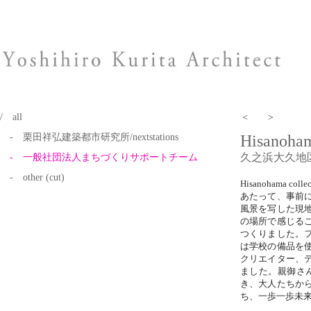
/ all
＜
＞
- 栗田祥弘建築都市研究所/nextstations
Hisanoham
久之浜大久地
- 一般社団法人まちづくりサポートチーム
- other (cut)
Hisanohama collec
あたって、事前
風景を写した現
の場所で感じる
つくりました。
は学校の備品を
クリエイター、
ました。親御さ
き、大人たちか
ち、一歩一歩未