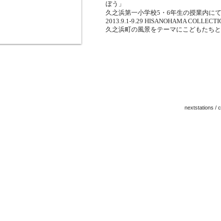
ぼう」
久之浜第一小学校5・6年生の授業内に
2013.9.1-9.29 HISANOHAMA COLLECTI
久之浜町の風景をテーマにこどもたちと
nextstations /