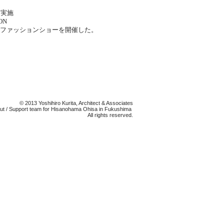
て実施
ON
ファッションショーを開催した。
© 2013 Yoshihiro Kurita, Architect & Associates
 cut / Support team for Hisanohama Ohisa in Fukushima
All rights reserved.