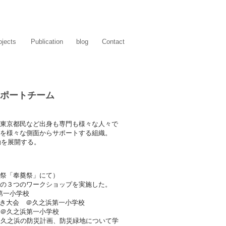
ojects
Publication
blog
Contact
ポートチーム
東京都民など出身も専門も様々な人々で
を様々な側面からサポートする組織。
動を展開する。
復興祭「奉奠祭」にて）
の３つのワークショップを実施した。
浜第一小学校
／豆まき大会 ＠久之浜第一小学校
望会） ＠久之浜第一小学校
考えよう「久之浜の防災計画、防災緑地について学