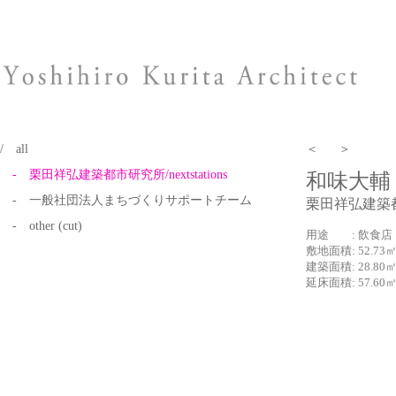
/ all
＜
＞
- 栗田祥弘建築都市研究所/nextstations
和味大輔
- 一般社団法人まちづくりサポートチーム
栗田祥弘建築
- other (cut)
用途 : 飲食店
敷地面積: 52.73
建築面積: 28.80
延床面積: 57.60